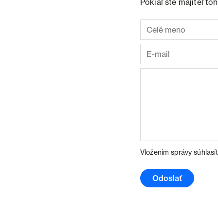
Pokiaľ ste majiteľ t
Vložením správy súhlasí
Odoslať