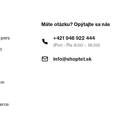
Máte otázku? Opýtajte sa nás
+421 948 922 444
opers
(Pon - Pia 8:00 – 18:30)
p
info@shoptet.sk
um
erce