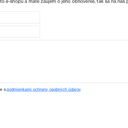
ohto e-shopu a máte záujem o jeho obnovenie, tak sa na nás 
te s
podmienkami ochrany osobných údajov
.