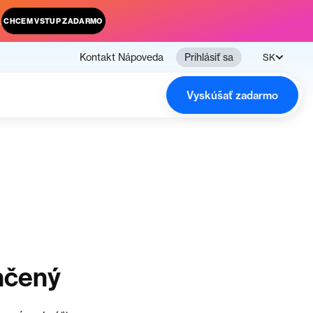
.
CHCEM VSTUP ZADARMO
Kontakt
Nápoveda
Prihlásiť sa
SK
Vyskúšať zadarmo
nčený