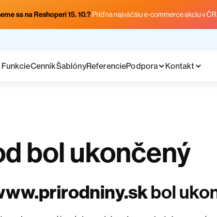
eme sa na Reshoperi 15. 10.?
Príď na najväčšiu e-commerce akciu v ČR
Funkcie
Cenník
Šablóny
Referencie
Podpora
Kontakt
d bol ukončený
www.prirodniny.sk
bol uko