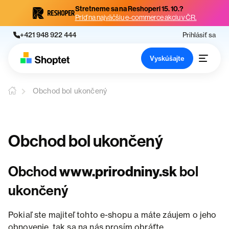
Stretneme sa na Reshoperi 15. 10.?
Príď na najväčšiu e-commerce akciu v ČR.
+421 948 922 444
Prihlásiť sa
Vyskúšajte
Obchod bol ukončený
Obchod bol ukončený
Obchod
www.prirodniny.sk
bol
ukončený
Pokiaľ ste majiteľ tohto e-shopu a máte záujem o jeho
obnovenie, tak sa na nás prosím obráťte.