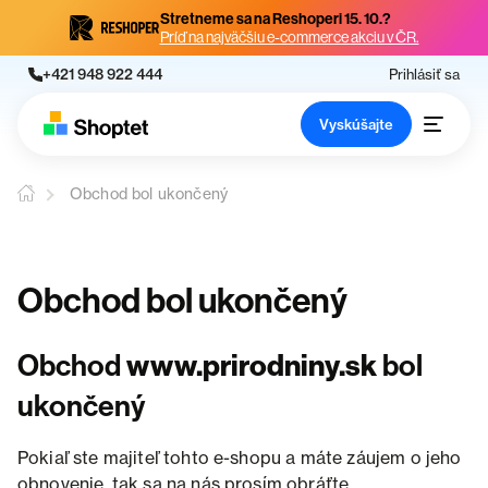
Stretneme sa na Reshoperi 15. 10.?
Príď na najväčšiu e-commerce akciu v ČR.
+421 948 922 444
Prihlásiť sa
Vyskúšajte
Obchod bol ukončený
Obchod bol ukončený
Obchod
www.prirodniny.sk
bol
ukončený
Pokiaľ ste majiteľ tohto e-shopu a máte záujem o jeho
obnovenie, tak sa na nás prosím obráťte.