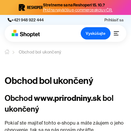
Stretneme sa na Reshoperi 15. 10.?
Príď na najväčšiu e-commerce akciu v ČR.
+421 948 922 444
Prihlásiť sa
Vyskúšajte
Obchod bol ukončený
Obchod bol ukončený
Obchod
www.prirodniny.sk
bol
ukončený
Pokiaľ ste majiteľ tohto e-shopu a máte záujem o jeho
obnovenie, tak sa na nás prosím obráťte.