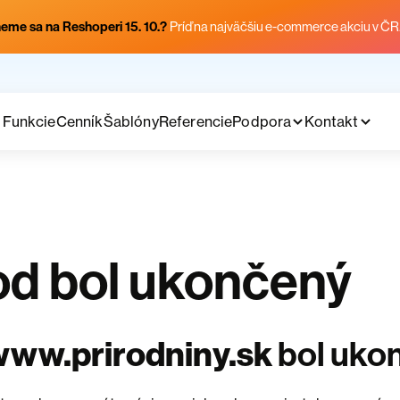
eme sa na Reshoperi 15. 10.?
Príď na najväčšiu e-commerce akciu v ČR
Funkcie
Cenník
Šablóny
Referencie
Podpora
Kontakt
d bol ukončený
www.prirodniny.sk
bol uko