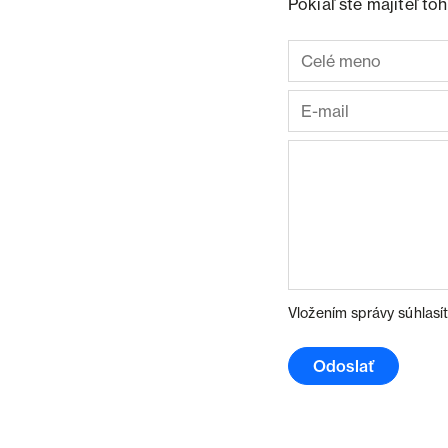
Pokiaľ ste majiteľ t
Vložením správy súhlasí
Odoslať