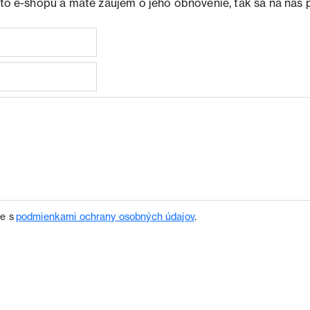
ohto e-shopu a máte záujem o jeho obnovenie, tak sa na nás 
te s
podmienkami ochrany osobných údajov
.