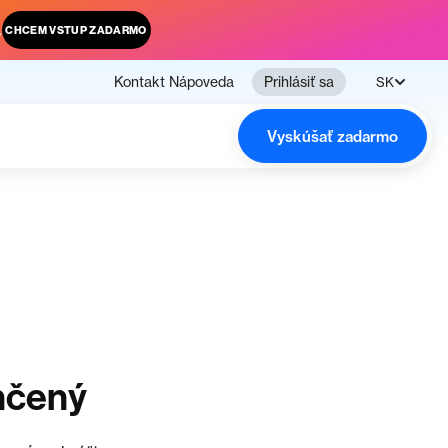
.
CHCEM VSTUP ZADARMO
Kontakt
Nápoveda
Prihlásiť sa
SK
Vyskúšať zadarmo
nčený