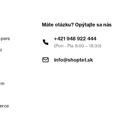
Máte otázku? Opýtajte sa nás
+421 948 922 444
opers
(Pon - Pia 8:00 – 18:30)
p
info@shoptet.sk
um
erce