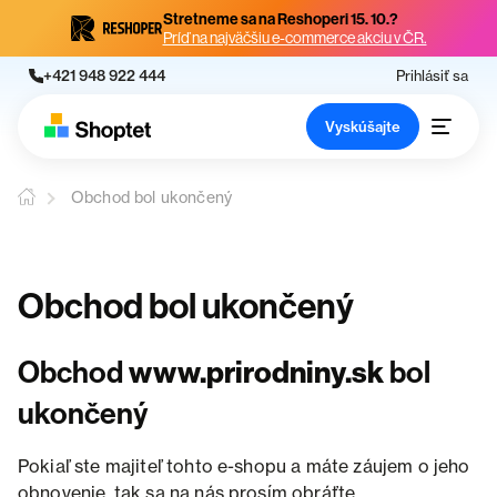
Stretneme sa na Reshoperi 15. 10.?
Príď na najväčšiu e-commerce akciu v ČR.
+421 948 922 444
Prihlásiť sa
Vyskúšajte
Obchod bol ukončený
Obchod bol ukončený
Obchod
www.prirodniny.sk
bol
ukončený
Pokiaľ ste majiteľ tohto e-shopu a máte záujem o jeho
obnovenie, tak sa na nás prosím obráťte.