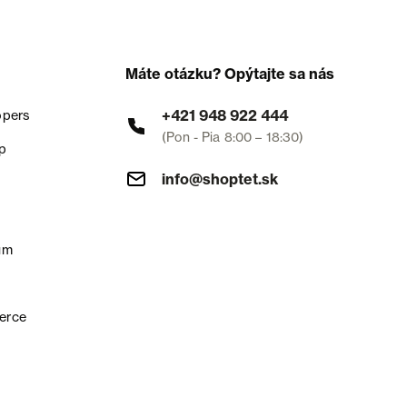
Máte otázku? Opýtajte sa nás
+421 948 922 444
opers
(Pon - Pia 8:00 – 18:30)
p
info@shoptet.sk
um
erce