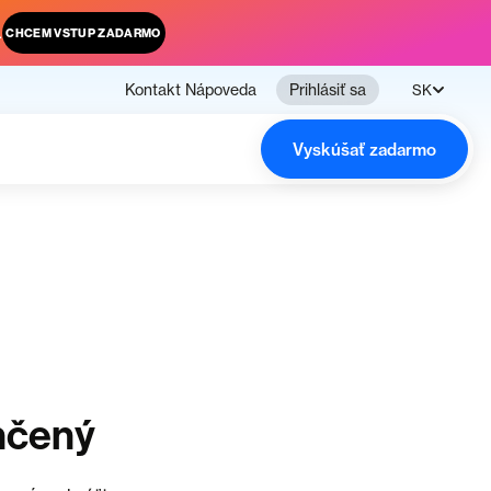
.
CHCEM VSTUP ZADARMO
Kontakt
Nápoveda
Prihlásiť sa
SK
Vyskúšať zadarmo
nčený