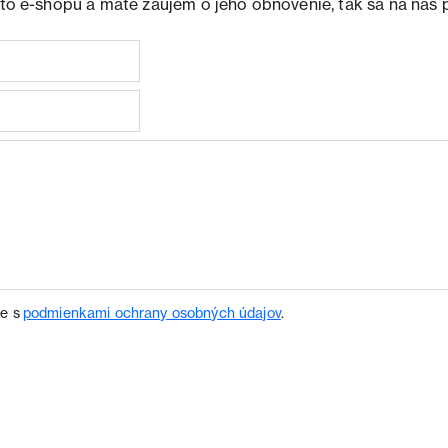
ohto e-shopu a máte záujem o jeho obnovenie, tak sa na nás 
te s
podmienkami ochrany osobných údajov
.