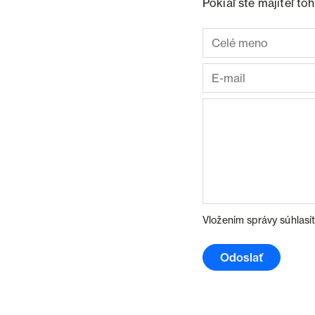
Pokiaľ ste majiteľ t
Vložením správy súhlasí
Odoslať