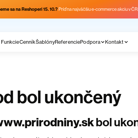
eme sa na Reshoperi 15. 10.?
Príď na najväčšiu e-commerce akciu v ČR
Funkcie
Cenník
Šablóny
Referencie
Podpora
Kontakt
d bol ukončený
www.prirodniny.sk
bol uko