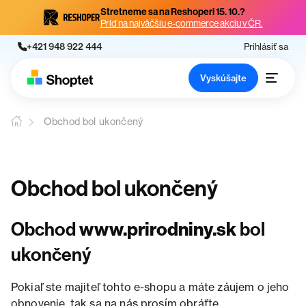
Stretneme sa na Reshoperi 15. 10.?
Príď na najväčšiu e-commerce akciu v ČR.
+421 948 922 444
Prihlásiť sa
Vyskúšajte
Obchod bol ukončený
Obchod bol ukončený
Obchod
www.prirodniny.sk
bol
ukončený
Pokiaľ ste majiteľ tohto e-shopu a máte záujem o jeho
obnovenie, tak sa na nás prosím obráťte.