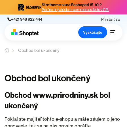
Stretneme sa na Reshoperi 15. 10.?
Príď na najväčšiu e-commerce akciu v ČR.
+421 948 922 444
Prihlásiť sa
Vyskúšajte
Obchod bol ukončený
Obchod bol ukončený
Obchod
www.prirodniny.sk
bol
ukončený
Pokiaľ ste majiteľ tohto e-shopu a máte záujem o jeho
obnovenie, tak sa na nás prosím obráťte.