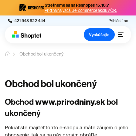
Stretneme sa na Reshoperi 15. 10.?
Príď na najväčšiu e-commerce akciu v ČR.
+421 948 922 444
Prihlásiť sa
Vyskúšajte
Obchod bol ukončený
Obchod bol ukončený
Obchod
www.prirodniny.sk
bol
ukončený
Pokiaľ ste majiteľ tohto e-shopu a máte záujem o jeho
obnovenie, tak sa na nás prosím obráťte.