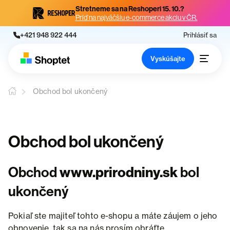
Stretneme sa na Reshoperi 15. 10.?
Príď na najväčšiu e-commerce akciu v ČR.
+421 948 922 444
Prihlásiť sa
Vyskúšajte
Obchod bol ukončený
Obchod bol ukončený
Obchod
www.prirodniny.sk
bol
ukončený
Pokiaľ ste majiteľ tohto e-shopu a máte záujem o jeho
obnovenie, tak sa na nás prosím obráťte.