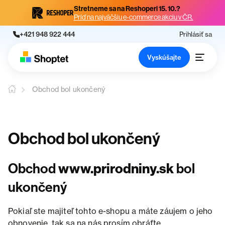
Stretneme sa na Reshoperi 15. 10.?
Príď na najväčšiu e-commerce akciu v ČR.
+421 948 922 444
Prihlásiť sa
Vyskúšajte
Obchod bol ukončený
Obchod bol ukončený
Obchod
www.prirodniny.sk
bol
ukončený
Pokiaľ ste majiteľ tohto e-shopu a máte záujem o jeho
obnovenie, tak sa na nás prosím obráťte.