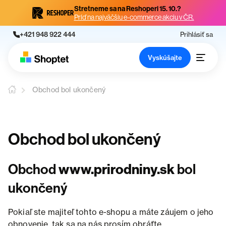
Stretneme sa na Reshoperi 15. 10.?
Príď na najväčšiu e-commerce akciu v ČR.
+421 948 922 444
Prihlásiť sa
Vyskúšajte
Obchod bol ukončený
Obchod bol ukončený
Obchod
www.prirodniny.sk
bol
ukončený
Pokiaľ ste majiteľ tohto e-shopu a máte záujem o jeho
obnovenie, tak sa na nás prosím obráťte.