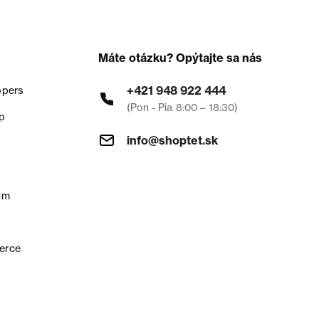
Máte otázku? Opýtajte sa nás
+421 948 922 444
opers
(Pon - Pia 8:00 – 18:30)
p
info@shoptet.sk
um
erce