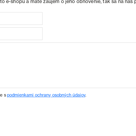
ohto e-shopu a máte záujem o jeho obnovenie, tak sa na nás 
te s
podmienkami ochrany osobných údajov
.