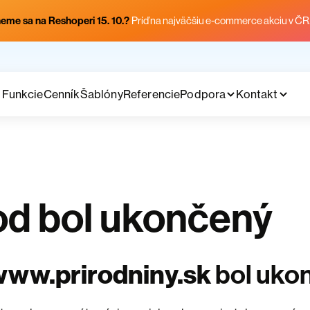
eme sa na Reshoperi 15. 10.?
Príď na najväčšiu e-commerce akciu v ČR
Funkcie
Cenník
Šablóny
Referencie
Podpora
Kontakt
d bol ukončený
www.prirodniny.sk
bol uko