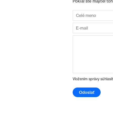
Pokiaľ ste majiteľ t
Vložením správy súhlasí
Odoslať