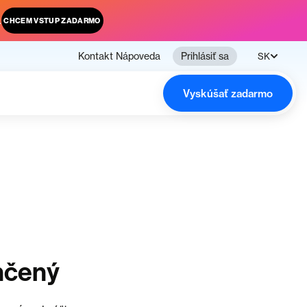
.
CHCEM VSTUP ZADARMO
Kontakt
Nápoveda
Prihlásiť sa
SK
Vyskúšať zadarmo
nčený