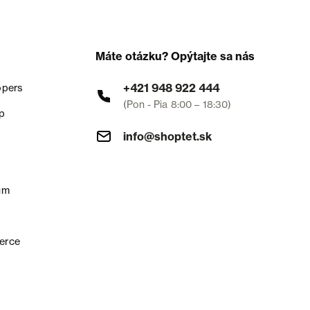
Máte otázku? Opýtajte sa nás
+421 948 922 444
opers
(Pon - Pia 8:00 – 18:30)
p
info@shoptet.sk
um
erce