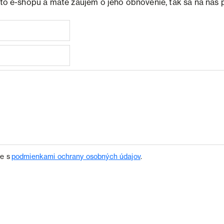
ohto e-shopu a máte záujem o jeho obnovenie, tak sa na nás 
te s
podmienkami ochrany osobných údajov
.