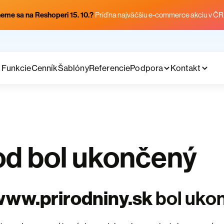
eme sa na Reshoperi 15. 10.?
Príď na najväčšiu e-commerce akciu v ČR
Funkcie
Cenník
Šablóny
Referencie
Podpora
Kontakt
d bol ukončený
www.prirodniny.sk
bol uko