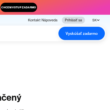
.
CHCEM VSTUP ZADARMO
Kontakt
Nápoveda
Prihlásiť sa
SK
Vyskúšať zadarmo
nčený