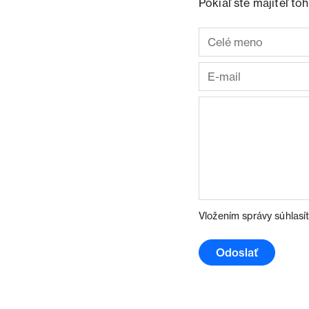
Pokiaľ ste majiteľ t
Vložením správy súhlasí
Odoslať