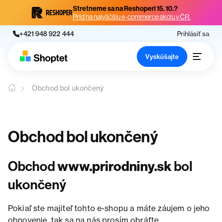
Stretneme sa na Reshoperi 15. 10.?
Príď na najväčšiu e-commerce akciu v ČR.
+421 948 922 444
Prihlásiť sa
Vyskúšajte
Obchod bol ukončený
Obchod bol ukončený
Obchod
www.prirodniny.sk
bol
ukončený
Pokiaľ ste majiteľ tohto e-shopu a máte záujem o jeho
obnovenie, tak sa na nás prosím obráťte.