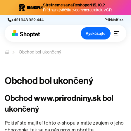
Stretneme sa na Reshoperi 15. 10.?
Príď na najväčšiu e-commerce akciu v ČR.
+421 948 922 444
Prihlásiť sa
Vyskúšajte
Obchod bol ukončený
Obchod bol ukončený
Obchod
www.prirodniny.sk
bol
ukončený
Pokiaľ ste majiteľ tohto e-shopu a máte záujem o jeho
obnovenie, tak sa na nás prosím obráťte.