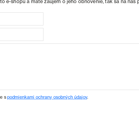
ohto e-shopu a máte záujem o jeho obnovenie, tak sa na nás 
te s
podmienkami ochrany osobných údajov
.