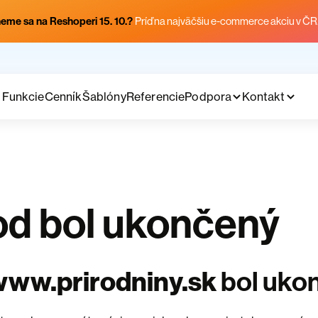
eme sa na Reshoperi 15. 10.?
Príď na najväčšiu e-commerce akciu v ČR
Funkcie
Cenník
Šablóny
Referencie
Podpora
Kontakt
d bol ukončený
www.prirodniny.sk
bol uko