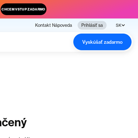
.
CHCEM VSTUP ZADARMO
Kontakt
Nápoveda
Prihlásiť sa
SK
Vyskúšať zadarmo
nčený