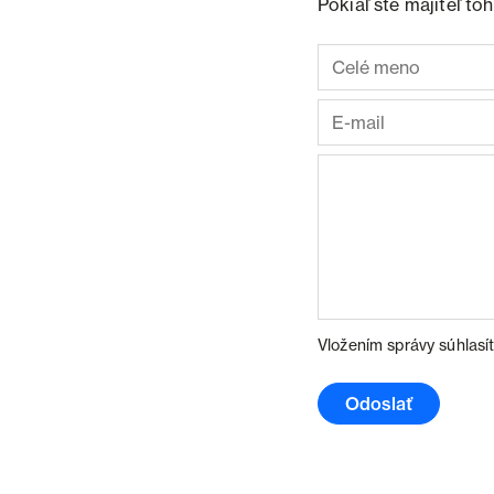
Pokiaľ ste majiteľ t
Vložením správy súhlasí
Odoslať