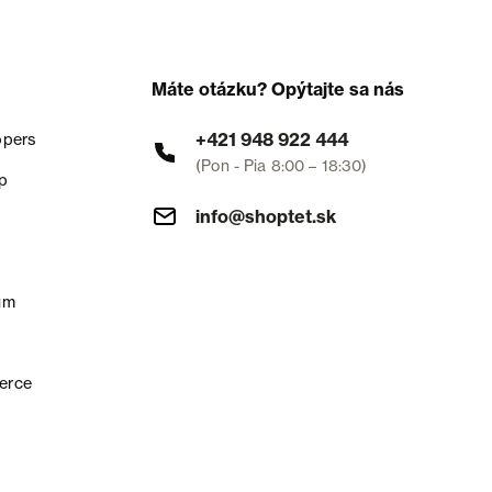
Máte otázku? Opýtajte sa nás
+421 948 922 444
opers
(Pon - Pia 8:00 – 18:30)
p
info@shoptet.sk
um
erce