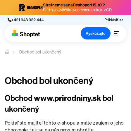
Stretneme sa na Reshoperi 15. 10.?
Príď na najväčšiu e-commerce akciu v ČR.
+421 948 922 444
Prihlásiť sa
Vyskúšajte
Obchod bol ukončený
Obchod bol ukončený
Obchod
www.prirodniny.sk
bol
ukončený
Pokiaľ ste majiteľ tohto e-shopu a máte záujem o jeho
obnovenie, tak sa na nás prosím obráťte.