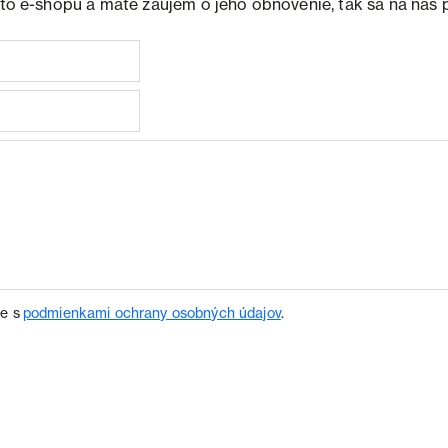
ohto e-shopu a máte záujem o jeho obnovenie, tak sa na nás 
te s
podmienkami ochrany osobných údajov
.