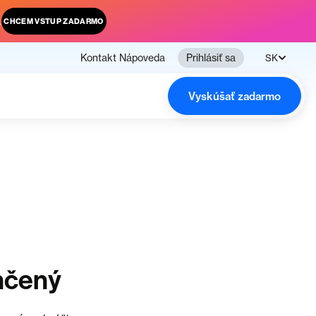
.
CHCEM VSTUP ZADARMO
Kontakt
Nápoveda
Prihlásiť sa
SK
Vyskúšať zadarmo
nčený