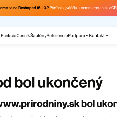
eme sa na Reshoperi 15. 10.?
Príď na najväčšiu e-commerce akciu v ČR
Funkcie
Cenník
Šablóny
Referencie
Podpora
Kontakt
d bol ukončený
www.prirodniny.sk
bol uko