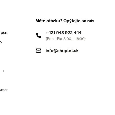
Máte otázku? Opýtajte sa nás
+421 948 922 444
opers
(Pon - Pia 8:00 – 18:30)
p
info@shoptet.sk
um
erce