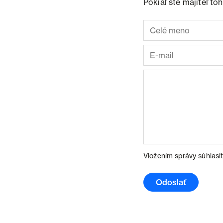
Pokiaľ ste majiteľ t
Vložením správy súhlasí
Odoslať