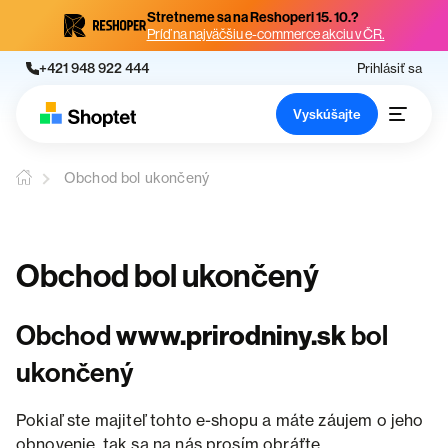
Stretneme sa na Reshoperi 15. 10.?
Príď na najväčšiu e-commerce akciu v ČR.
+421 948 922 444
Prihlásiť sa
Vyskúšajte
Obchod bol ukončený
Obchod bol ukončený
Obchod
www.prirodniny.sk
bol
ukončený
Pokiaľ ste majiteľ tohto e-shopu a máte záujem o jeho
obnovenie, tak sa na nás prosím obráťte.