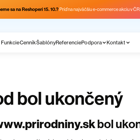
eme sa na Reshoperi 15. 10.?
Príď na najväčšiu e-commerce akciu v ČR
Funkcie
Cenník
Šablóny
Referencie
Podpora
Kontakt
d bol ukončený
www.prirodniny.sk
bol uko