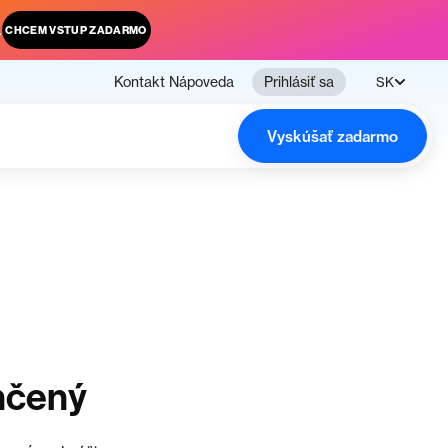
.
CHCEM VSTUP ZADARMO
Kontakt
Nápoveda
Prihlásiť sa
SK
Vyskúšať zadarmo
nčený