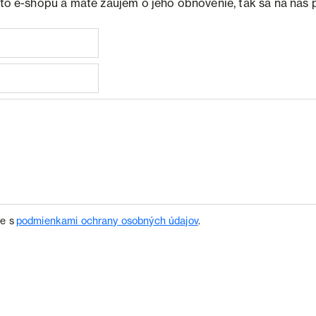
ohto e-shopu a máte záujem o jeho obnovenie, tak sa na nás 
te s
podmienkami ochrany osobných údajov
.