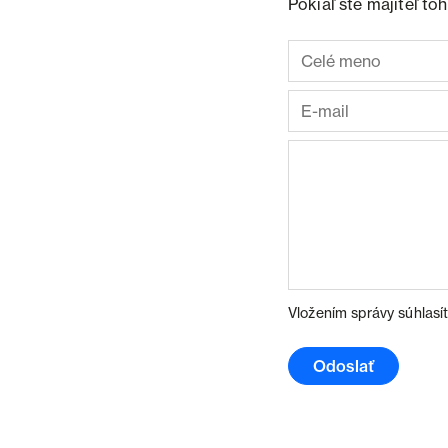
Pokiaľ ste majiteľ t
Vložením správy súhlasí
Odoslať