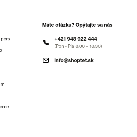
Máte otázku? Opýtajte sa nás
+421 948 922 444
opers
(Pon - Pia 8:00 – 18:30)
p
info@shoptet.sk
um
erce