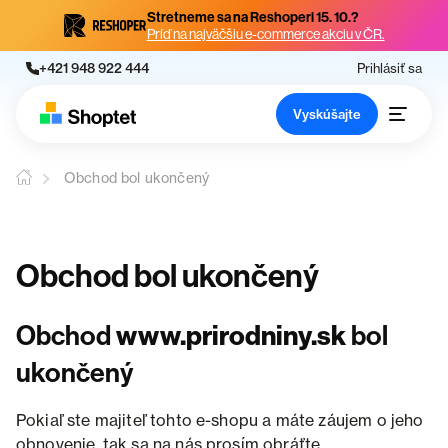
Stretneme sa na Reshoperi 15. 10.?
Príď na najväčšiu e-commerce akciu v ČR.
+421 948 922 444
Prihlásiť sa
Vyskúšajte
Obchod bol ukončený
Obchod bol ukončený
Obchod
www.prirodniny.sk
bol
ukončený
Pokiaľ ste majiteľ tohto e-shopu a máte záujem o jeho
obnovenie, tak sa na nás prosím obráťte.