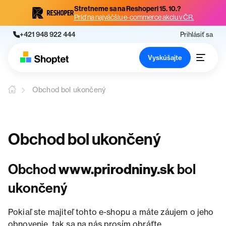
Stretneme sa na Reshoperi 15. 10.?
Príď na najväčšiu e-commerce akciu v ČR.
+421 948 922 444
Prihlásiť sa
Vyskúšajte
Obchod bol ukončený
Obchod bol ukončený
Obchod
www.prirodniny.sk
bol
ukončený
Pokiaľ ste majiteľ tohto e-shopu a máte záujem o jeho
obnovenie, tak sa na nás prosím obráťte.