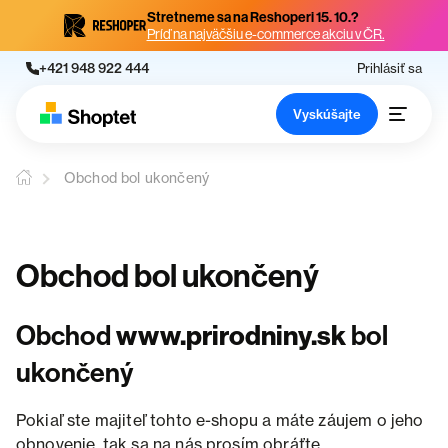
Stretneme sa na Reshoperi 15. 10.?
Príď na najväčšiu e-commerce akciu v ČR.
+421 948 922 444
Prihlásiť sa
Vyskúšajte
Obchod bol ukončený
Obchod bol ukončený
Obchod
www.prirodniny.sk
bol
ukončený
Pokiaľ ste majiteľ tohto e-shopu a máte záujem o jeho
obnovenie, tak sa na nás prosím obráťte.