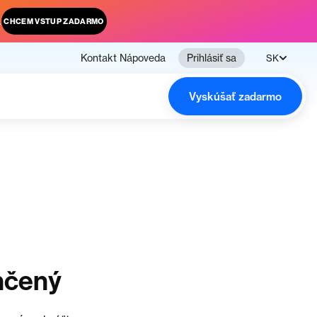
.
CHCEM VSTUP ZADARMO
Kontakt
Nápoveda
Prihlásiť sa
SK
Vyskúšať zadarmo
nčený