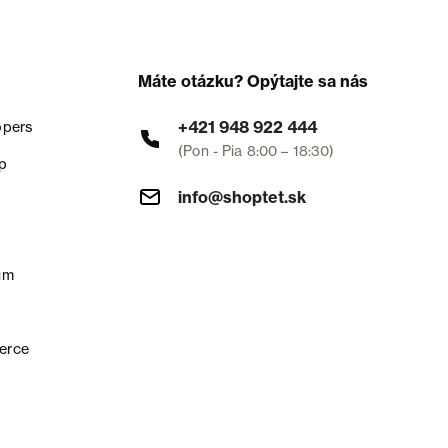
Máte otázku? Opýtajte sa nás
+421 948 922 444
opers
(Pon - Pia 8:00 – 18:30)
p
info@shoptet.sk
um
erce