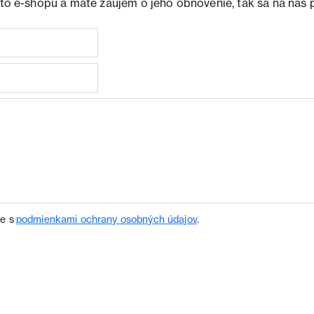
ohto e-shopu a máte záujem o jeho obnovenie, tak sa na nás 
te s
podmienkami ochrany osobných údajov
.