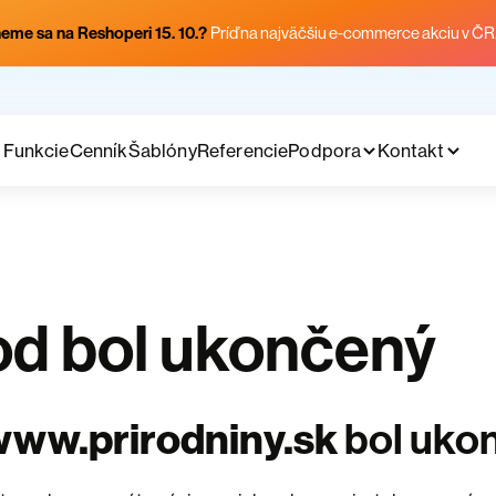
eme sa na Reshoperi 15. 10.?
Príď na najväčšiu e-commerce akciu v ČR
Funkcie
Cenník
Šablóny
Referencie
Podpora
Kontakt
d bol ukončený
www.prirodniny.sk
bol uko