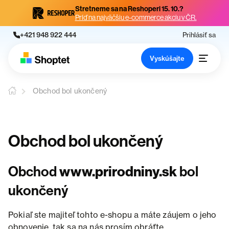
Stretneme sa na Reshoperi 15. 10.?
Príď na najväčšiu e-commerce akciu v ČR.
+421 948 922 444
Prihlásiť sa
Vyskúšajte
Obchod bol ukončený
Obchod bol ukončený
Obchod
www.prirodniny.sk
bol
ukončený
Pokiaľ ste majiteľ tohto e-shopu a máte záujem o jeho
obnovenie, tak sa na nás prosím obráťte.