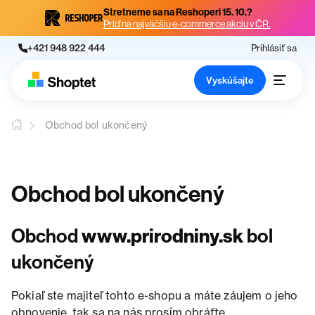
Stretneme sa na Reshoperi 15. 10.?
Príď na najväčšiu e-commerce akciu v ČR.
+421 948 922 444
Prihlásiť sa
Vyskúšajte
Obchod bol ukončený
Obchod bol ukončený
Obchod
www.prirodniny.sk
bol
ukončený
Pokiaľ ste majiteľ tohto e-shopu a máte záujem o jeho
obnovenie, tak sa na nás prosím obráťte.