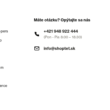
Máte otázku? Opýtajte sa nás
+421 948 922 444
opers
(Pon - Pia 8:00 – 18:30)
p
info@shoptet.sk
um
erce