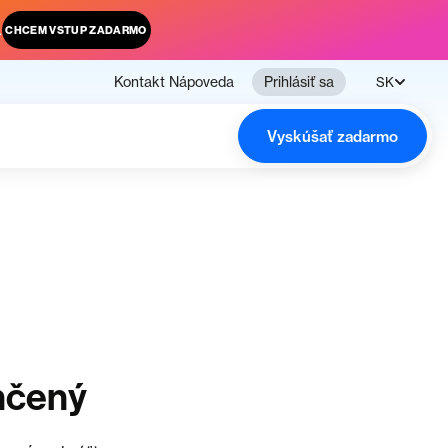
.
CHCEM VSTUP ZADARMO
Kontakt
Nápoveda
Prihlásiť sa
SK
Vyskúšať zadarmo
nčený