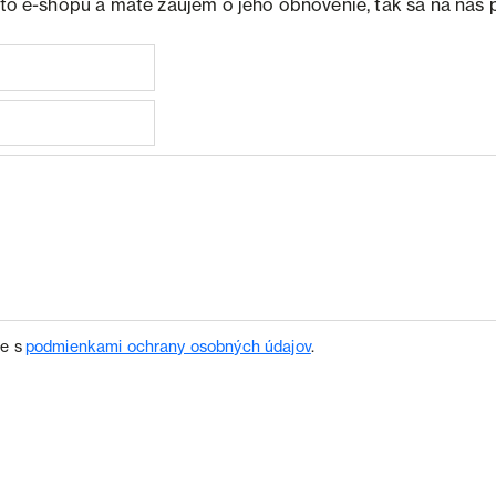
ohto e-shopu a máte záujem o jeho obnovenie, tak sa na nás 
te s
podmienkami ochrany osobných údajov
.