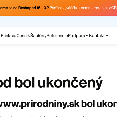
eme sa na Reshoperi 15. 10.?
Príď na najväčšiu e-commerce akciu v ČR
Funkcie
Cenník
Šablóny
Referencie
Podpora
Kontakt
d bol ukončený
www.prirodniny.sk
bol uko