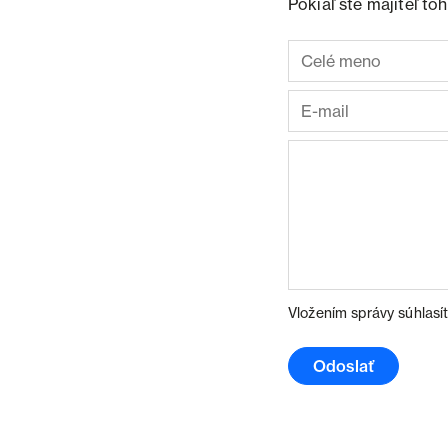
Pokiaľ ste majiteľ t
Vložením správy súhlasí
Odoslať