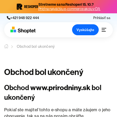
Stretneme sa na Reshoperi 15. 10.?
Príď na najväčšiu e-commerce akciu v ČR.
+421 948 922 444
Prihlásiť sa
Vyskúšajte
Obchod bol ukončený
Obchod bol ukončený
Obchod
www.prirodniny.sk
bol
ukončený
Pokiaľ ste majiteľ tohto e-shopu a máte záujem o jeho
obnovenie, tak sa na nás prosím obráťte.