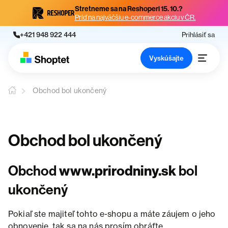
Stretneme sa na Reshoperi 15. 10.?
Príď na najväčšiu e-commerce akciu v ČR.
+421 948 922 444
Prihlásiť sa
Vyskúšajte
Obchod bol ukončený
Obchod bol ukončený
Obchod
www.prirodniny.sk
bol
ukončený
Pokiaľ ste majiteľ tohto e-shopu a máte záujem o jeho
obnovenie, tak sa na nás prosím obráťte.