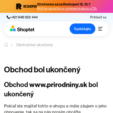
Stretneme sa na Reshoperi 15. 10.?
Príď na najväčšiu e-commerce akciu v ČR.
+421 948 922 444
Prihlásiť sa
Vyskúšajte
Obchod bol ukončený
Obchod bol ukončený
Obchod
www.prirodniny.sk
bol
ukončený
Pokiaľ ste majiteľ tohto e-shopu a máte záujem o jeho
obnovenie, tak sa na nás prosím obráťte.