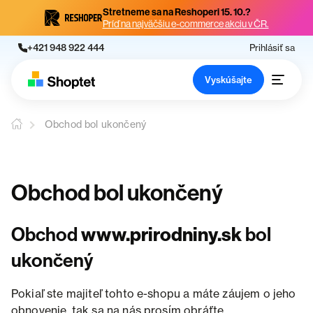
Stretneme sa na Reshoperi 15. 10.?
Príď na najväčšiu e-commerce akciu v ČR.
+421 948 922 444
Prihlásiť sa
Vyskúšajte
Obchod bol ukončený
Obchod bol ukončený
Obchod
www.prirodniny.sk
bol
ukončený
Pokiaľ ste majiteľ tohto e-shopu a máte záujem o jeho
obnovenie, tak sa na nás prosím obráťte.