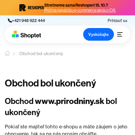
Stretneme sa na Reshoperi 15. 10.?
Príď na najväčšiu e-commerce akciu v ČR.
+421 948 922 444
Prihlásiť sa
Vyskúšajte
Obchod bol ukončený
Obchod bol ukončený
Obchod
www.prirodniny.sk
bol
ukončený
Pokiaľ ste majiteľ tohto e-shopu a máte záujem o jeho
obnovenie, tak sa na nás prosím obráťte.