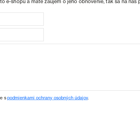
ohto e-shopu a máte záujem o jeho obnovenie, tak sa na nás 
te s
podmienkami ochrany osobných údajov
.