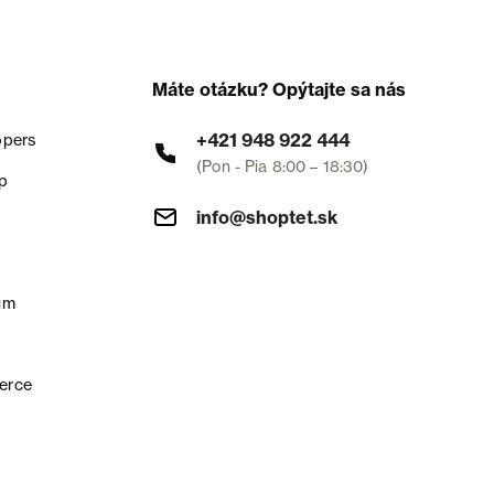
Máte otázku? Opýtajte sa nás
+421 948 922 444
opers
(Pon - Pia 8:00 – 18:30)
p
info@shoptet.sk
um
erce