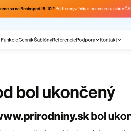
eme sa na Reshoperi 15. 10.?
Príď na najväčšiu e-commerce akciu v ČR
Funkcie
Cenník
Šablóny
Referencie
Podpora
Kontakt
d bol ukončený
www.prirodniny.sk
bol uko