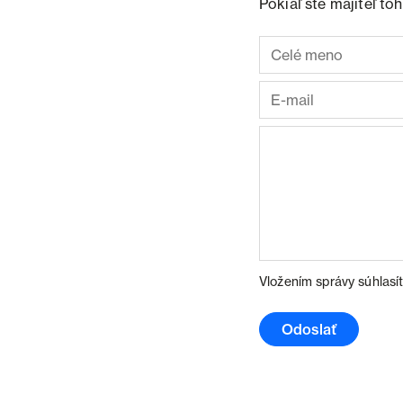
Pokiaľ ste majiteľ t
Vložením správy súhlasí
Odoslať