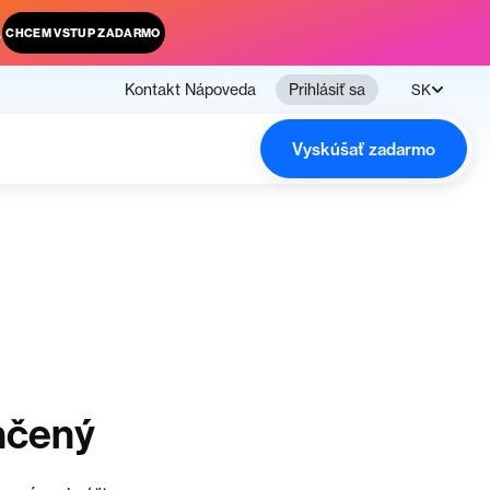
.
CHCEM VSTUP ZADARMO
Kontakt
Nápoveda
Prihlásiť sa
SK
Vyskúšať zadarmo
nčený