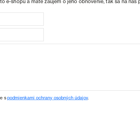
ohto e-shopu a máte záujem o jeho obnovenie, tak sa na nás 
te s
podmienkami ochrany osobných údajov
.