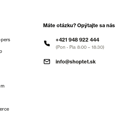
Máte otázku? Opýtajte sa nás
+421 948 922 444
opers
(Pon - Pia 8:00 – 18:30)
p
info@shoptet.sk
um
erce