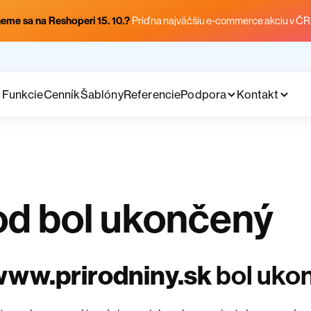
eme sa na Reshoperi 15. 10.?
Príď na najväčšiu e-commerce akciu v ČR
Funkcie
Cenník
Šablóny
Referencie
Podpora
Kontakt
d bol ukončený
www.prirodniny.sk
bol uko