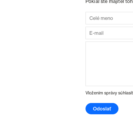
Pokiaľ ste majiteľ t
Vložením správy súhlasí
Odoslať