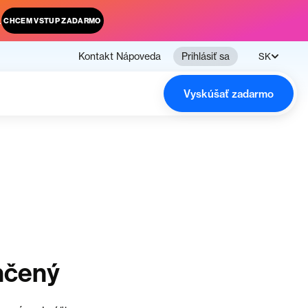
.
CHCEM VSTUP ZADARMO
Kontakt
Nápoveda
Prihlásiť sa
SK
Vyskúšať zadarmo
nčený