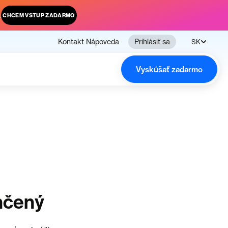
.
CHCEM VSTUP ZADARMO
Kontakt
Nápoveda
Prihlásiť sa
SK
Vyskúšať zadarmo
nčený