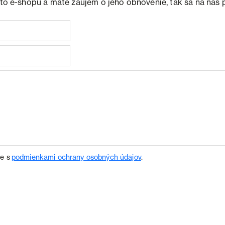
ohto e-shopu a máte záujem o jeho obnovenie, tak sa na nás 
te s
podmienkami ochrany osobných údajov
.