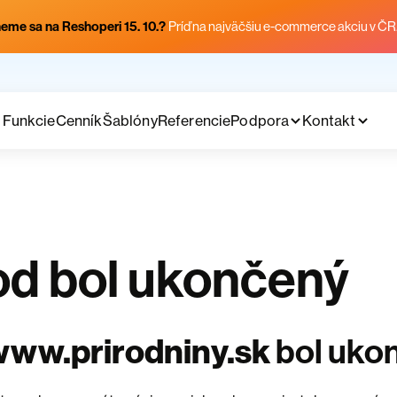
eme sa na Reshoperi 15. 10.?
Príď na najväčšiu e-commerce akciu v ČR
Funkcie
Cenník
Šablóny
Referencie
Podpora
Kontakt
d bol ukončený
www.prirodniny.sk
bol uko