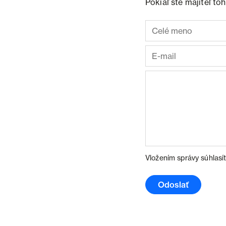
Pokiaľ ste majiteľ t
Vložením správy súhlasí
Odoslať