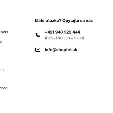
Máte otázku? Opýtajte sa nás
+421 948 922 444
opers
(Pon - Pia 8:00 – 18:30)
p
info@shoptet.sk
um
erce