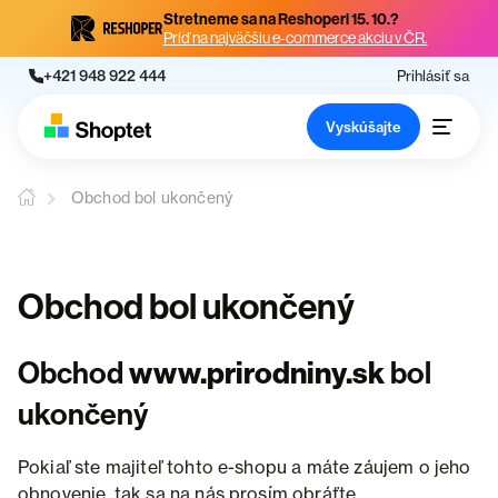
Stretneme sa na Reshoperi 15. 10.?
Príď na najväčšiu e-commerce akciu v ČR.
+421 948 922 444
Prihlásiť sa
Vyskúšajte
Obchod bol ukončený
Obchod bol ukončený
Obchod
www.prirodniny.sk
bol
ukončený
Pokiaľ ste majiteľ tohto e-shopu a máte záujem o jeho
obnovenie, tak sa na nás prosím obráťte.