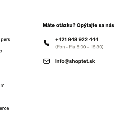
Máte otázku? Opýtajte sa nás
+421 948 922 444
opers
(Pon - Pia 8:00 – 18:30)
p
info@shoptet.sk
um
erce