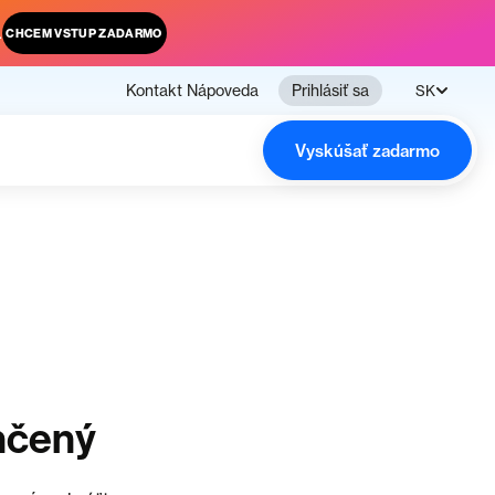
.
CHCEM VSTUP ZADARMO
Kontakt
Nápoveda
Prihlásiť sa
SK
Vyskúšať zadarmo
nčený