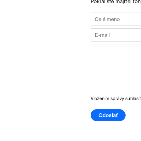
Pokiaľ ste majiteľ t
Vložením správy súhlasí
Odoslať