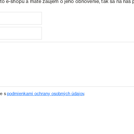
ohto e-shopu a máte záujem o jeho obnovenie, tak sa na nás 
te s
podmienkami ochrany osobných údajov
.