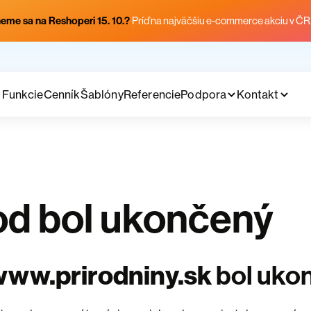
eme sa na Reshoperi 15. 10.?
Príď na najväčšiu e-commerce akciu v ČR
Funkcie
Cenník
Šablóny
Referencie
Podpora
Kontakt
d bol ukončený
www.prirodniny.sk
bol uko