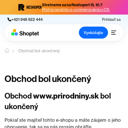
Stretneme sa na Reshoperi 15. 10.?
Príď na najväčšiu e-commerce akciu v ČR.
+421 948 922 444
Prihlásiť sa
Vyskúšajte
Obchod bol ukončený
Obchod bol ukončený
Obchod
www.prirodniny.sk
bol
ukončený
Pokiaľ ste majiteľ tohto e-shopu a máte záujem o jeho
obnovenie, tak sa na nás prosím obráťte.