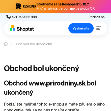
Stretneme sa na Reshoperi 15. 10.?
Príď na najväčšiu e-commerce akciu v ČR.
+421 948 922 444
Prihlásiť sa
Vyskúšajte
Obchod bol ukončený
Obchod bol ukončený
Obchod
www.prirodniny.sk
bol
ukončený
Pokiaľ ste majiteľ tohto e-shopu a máte záujem o jeho
obnovenie, tak sa na nás prosím obráťte.